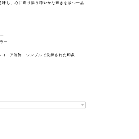
光”を意味し、心に寄り添う穏やかな輝きを放つ一品
リー
カラー
ルコニア装飾、シンプルで洗練された印象