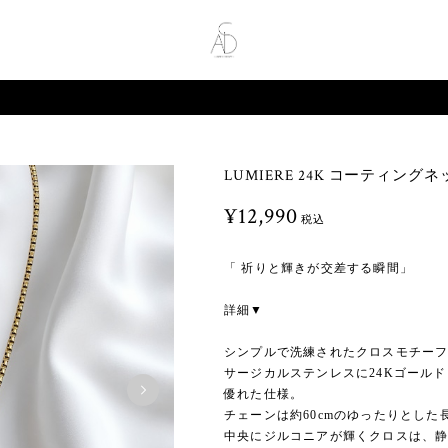
LUMIERE 24K コーティング
¥12,990
税込
「 祈りと輝きが交差する瞬間」
詳細▼
シンプルで洗練されたクロスモチー
サージカルステンレスに24Kゴール
優れた仕様。
チェーンは約60cmのゆったりとし
中央にジルコニアが輝くクロスは、