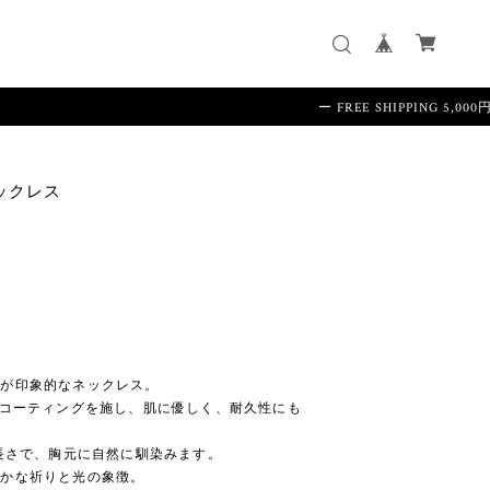
ー FREE SHIPPING 5,000円以上の
ネックレス
フが印象的なネックレス。
ドコーティングを施し、肌に優しく、耐久性にも
た長さで、胸元に自然に馴染みます。
静かな祈りと光の象徴。