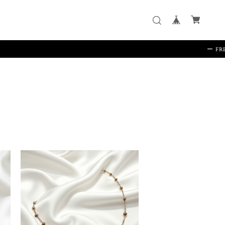
ー FREE SH